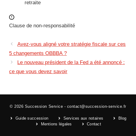
retraite
Clause de non-responsabilité
Avez-vous aligné votre stratégie fiscale sur ces
5 changements OBBBA ?
Le nouveau président de la Fed a été annoncé :
ce que vous devez savoir
© 2026
Succession Service
-
contact@succession-service.fr
Guide succession
Services aux notaires
Blog
Mentions légales
Contact