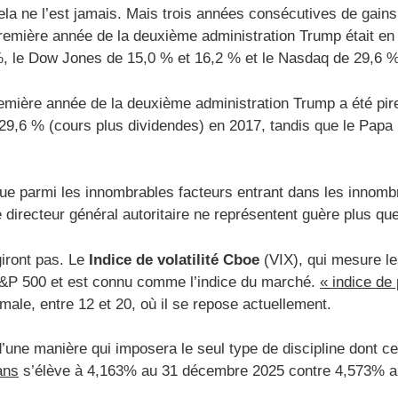
cela ne l’est jamais. Mais trois années consécutives de gains
emière année de la deuxième administration Trump était en r
, le Dow Jones de 15,0 % et 16,2 % et le Nasdaq de 29,6 %
remière année de la deuxième administration Trump a été pir
 29,6 % (cours plus dividendes) en 2017, tandis que le Pap
ue parmi les innombrables facteurs entrant dans les innombr
directeur général autoritaire ne représentent guère plus que
giront pas. Le
Indice de volatilité Cboe
(VIX), qui mesure le
e S&P 500 et est connu comme l’indice du marché.
« indice de
ale, entre 12 et 20, où il se repose actuellement.
d’une manière qui imposera le seul type de discipline dont c
ans
s’élève à 4,163% au 31 décembre 2025 contre 4,573% a