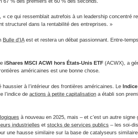
ron 67 % des premiers et 60 % des seconds.
 ce qui ressemblait autrefois à un leadership concentré res
structurel dans la rentabilité des entreprises. »
n
Bulle d’IA
est et restera un débat passionnant. Entre-temps, 
le
iShares MSCI ACWI hors États-Unis ETF
(ACWX), a géné
rontières américaines est une bonne chose.
haussier à l’intérieur des frontières américaines. Le
Indice
 l’indice de
actions à petite capitalisation
a établi son prem
logiques
à nouveau en 2025, mais – et c’est un autre signe g
leurs industrielles
et
stocks de services publics
– les soi-dis
ur une hausse similaire sur la base de catalyseurs similair