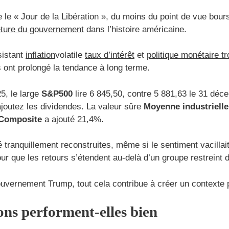
le « Jour de la Libération », du moins du point de vue bours
ture du gouvernement
dans l’histoire américaine.
sistant
inflation
volatile
taux d’intérêt
et
politique monétaire tr
ont prolongé la tendance à long terme.
5, le large
S&P500
lire 6 845,50, contre 5 881,63 le 31 dé
joutez les dividendes. La valeur sûre
Moyenne industriell
Composite
a ajouté 21,4%.
 tranquillement reconstruites, même si le sentiment vacillai
ur que les retours s’étendent au-delà d’un groupe restreint d
uvernement Trump, tout cela contribue à créer un contexte p
ons performent-elles bien