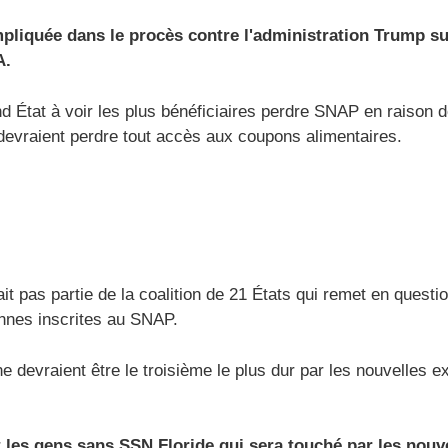
mpliquée dans le procès contre l'administration Trump s
A.
d État à voir les plus bénéficiaires perdre SNAP en raison
evraient perdre tout accès aux coupons alimentaires.
fait pas partie de la coalition de 21 États qui remet en quest
nnes inscrites au SNAP.
ne devraient être le troisième le plus dur par les nouvelles
t les gens sans SSN
Floride
qui sera touché par les nouv