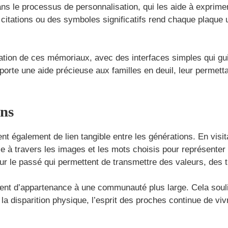
ns le processus de personnalisation, qui les aide à exprimer l
es citations ou des symboles significatifs rend chaque plaqu
création de ces mémoriaux, avec des interfaces simples qui gu
orte une aide précieuse aux familles en deuil, leur permett
ons
 également de lien tangible entre les générations. En visita
ale à travers les images et les mots choisis pour représente
r le passé qui permettent de transmettre des valeurs, des tra
iment d’appartenance à une communauté plus large. Cela soul
 la disparition physique, l’esprit des proches continue de vi