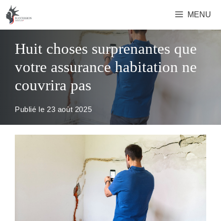
Aller
MENU
au
contenu
Huit choses surprenantes que
votre assurance habitation ne
couvrira pas
Publié le
23 août 2025