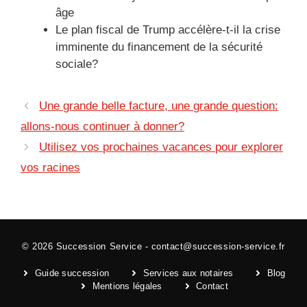
âge
Le plan fiscal de Trump accélère-t-il la crise
imminente du financement de la sécurité
sociale?
Une grande belle facture, une grande question:
allons-nous continuer à donner?
Utilisez vos prochaines vacances pour explorer
vos racines
© 2026
Succession Service
-
contact@succession-service.fr
Guide succession
Services aux notaires
Blog
Mentions légales
Contact