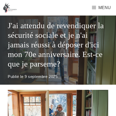
Aller
MENU
au
contenu
J'ai attendu de revendiquer la
sécurité sociale et je n'ai
jamais réussi à déposer d'ici
mon 70e anniversaire. Est-ce
que je parseme?
Publié le
9 septembre 2025