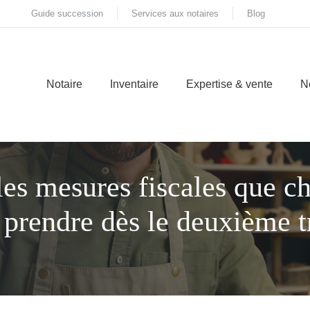
Guide succession
Services aux notaires
Blog
Notaire
Inventaire
Expertise & vente
N
les mesures fiscales que c
t prendre dès le deuxième t