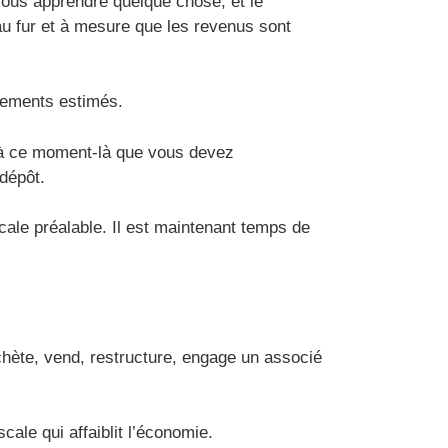
vous apprendre quelque chose, et le
au fur et à mesure que les revenus sont
aiements estimés.
st à ce moment-là que vous devez
dépôt.
scale préalable. Il est maintenant temps de
chète, vend, restructure, engage un associé
cale qui affaiblit l’économie.