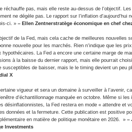
 se réchauffe pas, mais elle reste au-dessus de l’objectif. L
ent ne dégèle pas. Le rapport sur l’inflation d’aujourd’hui 
ois-ci. »
–
Ellen Zentner
stratège économique en chef ch
’objectif de la Fed, mais cela cache de meilleures nouvelles 
e bonne nouvelle pour les marchés. Rien n’indique que les p
taux hypothécaires. La Fed a encore une certaine marge de ma
ions à la baisse du dernier rapport, mais elle pourrait choisir
e susceptibles de baisser, mais le le timing devient un peu p
ial X
ertaine vigueur et sera un domaine à surveiller à l’avenir, c
la fenêtre d’échantillonnage manquée en octobre. Même si les 
ésinflationnistes, la Fed restera en mode « attendre et voir
es données et la fermeture. Cette publication est positive po
plémentaire en matière de politique monétaire en 2026. »
–
ge Investments