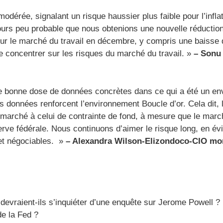
 modérée, signalant un risque haussier plus faible pour l’infla
jours peu probable que nous obtenions une nouvelle réduction
sur le marché du travail en décembre, y compris une baiss
 se concentrer sur les risques du marché du travail. »
–
Sonu
 une bonne dose de données concrètes dans ce qui a été un e
 données renforcent l’environnement Boucle d’or. Cela dit, le
 marché à celui de contrainte de fond, à mesure que le marc
ve fédérale. Nous continuons d’aimer le risque long, en évita
 et négociables. »
–
Alexandra Wilson-Elizondo
co-CIO mon
devraient-ils s’inquiéter d’une enquête sur Jerome Powell ?
de la Fed ?