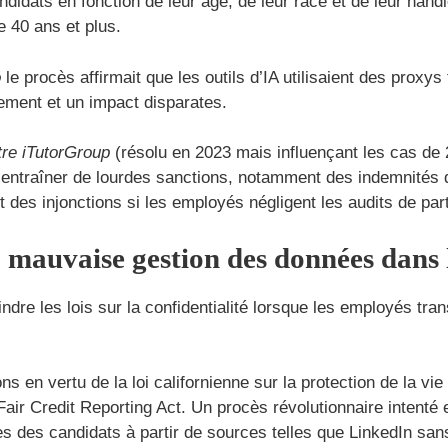
ndidats en fonction de leur âge, de leur race et de leur hand
e 40 ans et plus.
o
le procès affirmait que les outils d’IA utilisaient des proxy
tement et un impact disparates.
re iTutorGroup
(résolu en 2023 mais influençant les cas de 2
entraîner de lourdes sanctions, notamment des indemnités d
 des injonctions si les employés négligent les audits de parti
 : mauvaise gestion des données dans 
reindre les lois sur la confidentialité lorsque les employés 
ns en vertu de la loi californienne sur la protection de la 
air Credit Reporting Act. Un procès révolutionnaire intenté 
es des candidats à partir de sources telles que LinkedIn sa