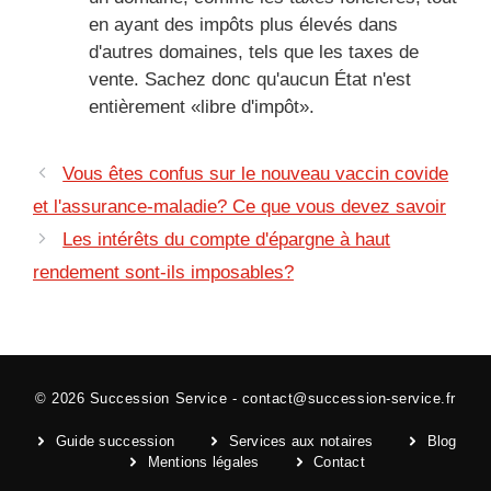
en ayant des impôts plus élevés dans
d'autres domaines, tels que les taxes de
vente. Sachez donc qu'aucun État n'est
entièrement «libre d'impôt».
Vous êtes confus sur le nouveau vaccin covide
et l'assurance-maladie? Ce que vous devez savoir
Les intérêts du compte d'épargne à haut
rendement sont-ils imposables?
© 2026
Succession Service
-
contact@succession-service.fr
Guide succession
Services aux notaires
Blog
Mentions légales
Contact