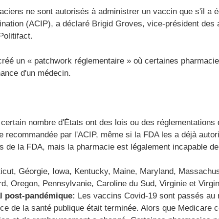
ciens ne sont autorisés à administrer un vaccin que s'il a
ination (ACIP), a déclaré Brigid Groves, vice-président des 
litifact.
créé un « patchwork réglementaire » où certaines pharmacies
nance d'un médecin.
certain nombre d'États ont des lois ou des réglementation
ste recommandée par l'ACIP, même si la FDA les a déjà autori
es de la FDA, mais la pharmacie est légalement incapable de l
ticut, Géorgie, Iowa, Kentucky, Maine, Maryland, Massachu
, Oregon, Pennsylvanie, Caroline du Sud, Virginie et Virgin
l post-pandémique:
Les vaccins Covid-19 sont passés au
ce de la santé publique était terminée. Alors que Medicare c