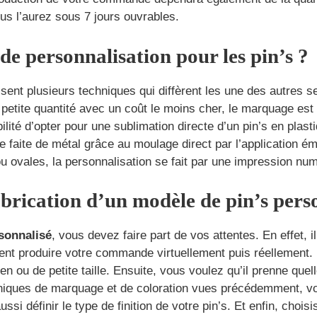
us l’aurez sous 7 jours ouvrables.
 de personnalisation pour les pin’s ?
isent plusieurs techniques qui diffèrent les une des autres se
tite quantité avec un coût le moins cher, le marquage est 
lité d’opter pour une sublimation directe d’un pin’s en plas
ite de métal grâce au moulage direct par l’application éma
 ou ovales, la personnalisation se fait par une impression nu
fabrication d’un modèle de pin’s pers
rsonnalisé
, vous devez faire part de vos attentes. En effet, i
sent produire votre commande virtuellement puis réellement. 
n ou de petite taille. Ensuite, vous voulez qu’il prenne que
niques de marquage et de coloration vues précédemment, vou
si définir le type de finition de votre pin’s. Et enfin, choisi