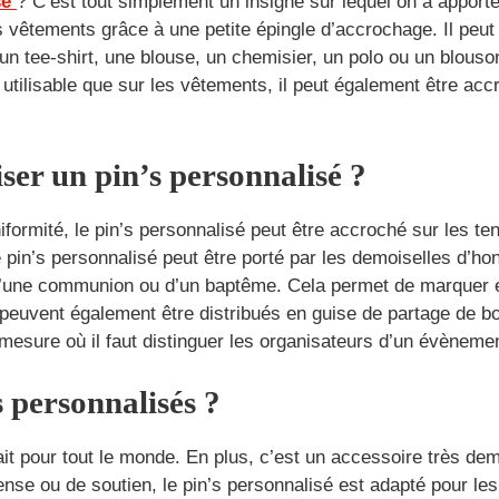
sé
? C’est tout simplement un insigne sur lequel on a apporté
les vêtements grâce à une petite épingle d’accrochage. Il peu
 un tee-shirt, une blouse, un chemisier, un polo ou un blous
s utilisable que sur les vêtements, il peut également être a
iser un pin’s personnalisé ?
iformité, le pin’s personnalisé peut être accroché sur les te
 pin’s personnalisé peut être porté par les demoiselles d’h
 d’une communion ou d’un baptême. Cela permet de marquer e
peuvent également être distribués en guise de partage de bonh
 mesure où il faut distinguer les organisateurs d’un évèneme
s personnalisés ?
ait pour tout le monde. En plus, c’est un accessoire très de
 ou de soutien, le pin’s personnalisé est adapté pour les d