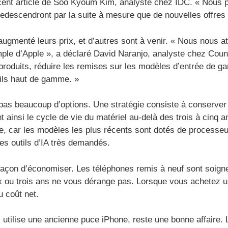
ent article de Soo Kyoum Kim, analyste chez IDC. « Nous pr
redescendront par la suite à mesure que de nouvelles offres 
augmenté leurs prix, et d’autres sont à venir. « Nous nous 
ple d’Apple », a déclaré David Naranjo, analyste chez Count
 produits, réduire les remises sur les modèles d’entrée de
ils haut de gamme. »
pas beaucoup d’options. Une stratégie consiste à conserver
 ainsi le cycle de vie du matériel au-delà des trois à cinq a
aire, car les modèles les plus récents sont dotés de processe
es outils d’IA très demandés.
açon d’économiser. Les téléphones remis à neuf sont soign
eux ou trois ans ne vous dérange pas. Lorsque vous achetez
u coût net.
i utilise une ancienne puce iPhone, reste une bonne affaire.